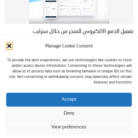
تفعيل الدفع الالكتروني للمتجر من خلال سترايب
بقلم DR.WORDPRESS
21 فبراير، 2022
Manage Cookie Consent
تعلم كيف تقوم بربط ودمج بوابة سترايب Stripe بمتجر ووردبريس وتفعيل خيارات
To provide the best experiences, we use technologies like cookies to store
الدفع الالكتروني في المتجر (فيزا وماستر كارد ). https://www.stripe.com/ ربما لن
and/or access device information. Consenting to these technologies will
تجد الفيديو في مكان آخر وسنعدك...
allow us to process data such as browsing behavior or unique IDs on this
site. Not consenting or withdrawing consent, may adversely affect certain
features and functions.
Accept
Deny
الرئيسية
من نحن
سياسة الخصوصية
استشارة مجانية
English
View preferences
جميع الحقوق محفوظة دكتور ووردبريس © 2024