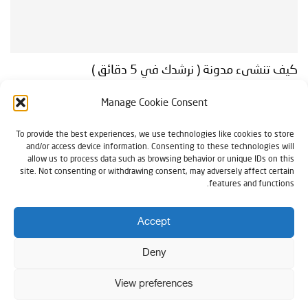
كيف تنشىء مدونة ( نرشدك في 5 دقائق )
بقلم SOULEMAN ASHOUR
8 نوفمبر، 2021
Manage Cookie Consent
تريد أن تنشىء مدونة ؟ مدونة الووردبريس ذاتية الاستضافة هي أفضل وأشهر أنواع
To provide the best experiences, we use technologies like cookies to store
المدونات . التكلفة الضئيلة (مع ضمان استعادة الأموال ) تجعلها سهلة قد يستغرق
and/or access device information. Consenting to these technologies will
الإعداد بضع دقائق...
allow us to process data such as browsing behavior or unique IDs on this
site. Not consenting or withdrawing consent, may adversely affect certain
features and functions.
Accept
Deny
الرئيسية
من نحن
سياسة الخصوصية
استشارة مجانية
English
View preferences
جميع الحقوق محفوظة دكتور ووردبريس © 2024