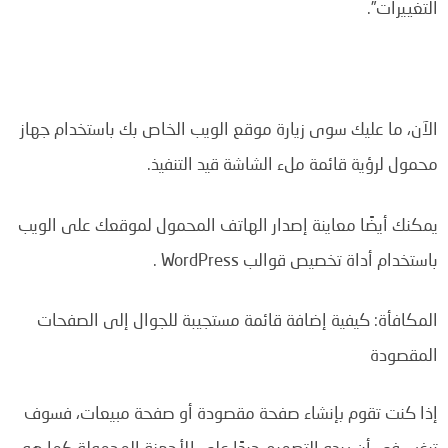
التغييرات”.
الآن، ما عليك سوى زيارة موقع الويب الخاص بك باستخدام جهاز
محمول لرؤية قائمة ملء الشاشة قيد التنفيذ.
يمكنك أيضًا معاينة إصدار الهاتف المحمول لموقعك على الويب
باستخدام أداة تخصيص قوالب WordPress .
المكافأة: كيفية إضافة قائمة مستجيبة للجوال إلى الصفحات
المقصودة
إذا كنت تقوم بإنشاء صفحة مقصودة أو صفحة مبيعات، فسوف
ترغب في أن يبدو التصميم جيدًا على الأجهزة المحمولة كما هو