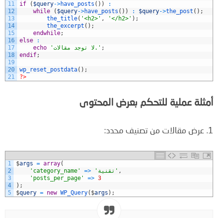
11
if
(
$query
->
have_posts
(
)
)
:
12
while
(
$query
->
have_posts
(
)
)
:
$query
->
the_post
(
)
;
13
the_title
(
'<h2>'
,
'</h2>'
)
;
14
the_excerpt
(
)
;
15
endwhile
;
16
else
:
;
'لا توجد مقالات.'
echo
17
18
endif
;
19
20
wp_reset_postdata
(
)
;
21
?>
أمثلة عملية للتحكم بعرض المحتوى
1. عرض مقالات من تصنيف محدد:
1
$
args
=
array
(
,
'تقنية'
>
=
'category_name'
2
3
'posts_per_page'
=
>
3
4
)
;
5
$
query
=
new
WP_Query
(
$
args
)
;