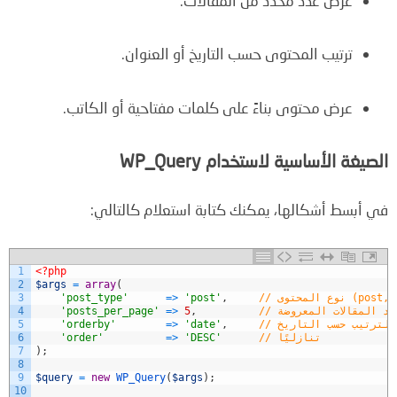
عرض عدد محدد من المقالات.
ترتيب المحتوى حسب التاريخ أو العنوان.
عرض محتوى بناءً على كلمات مفتاحية أو الكاتب.
الصيغة الأساسية لاستخدام WP_Query
في أبسط أشكالها، يمكنك كتابة استعلام كالتالي:
1
<?php
2
$args
=
array
(
3
'post_type'
=
>
'post'
,
/ عدد المقالات المعروضة
,
5
>
=
'posts_per_page'
4
// الترتيب حسب التاريخ
,
'date'
>
=
'orderby'
5
// تنازليًا
'DESC'
>
=
'order'
6
7
)
;
8
9
$query
=
new
WP_Query
(
$args
)
;
10