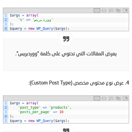
1
$
args
=
array
(
'ووردبريس'
>
=
's'
2
3
)
;
4
$
query
=
new
WP_Query
(
$
args
)
;
يعرض المقالات التي تحتوي على كلمة “ووردبريس”.
4. عرض نوع محتوى مخصص (Custom Post Type):
1
$
args
=
array
(
2
'post_type'
=
>
'products'
,
3
'posts_per_page'
=
>
10
4
)
;
5
$
query
=
new
WP_Query
(
$
args
)
;