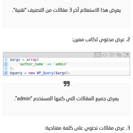
يعرض هذا الاستعلام آخر 3 مقالات من التصنيف “تقنية”.
2. عرض محتوى لكاتب معين:
1
$
args
=
array
(
2
'author_name'
=
>
'admin'
3
)
;
4
$
query
=
new
WP_Query
(
$
args
)
;
يعرض جميع المقالات التي كتبها المستخدم “admin”.
3. عرض مقالات تحتوي على كلمة مفتاحية: