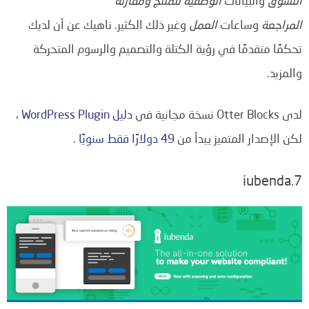
التسوق
والبيانات
الوصفية للمنتج
ومقارنة
المراجعة
وساعات
العمل
وغير ذلك الكثير. ناهيك عن أن لديك
تحكمًا متقدمًا في رؤية الكتلة والتصميم والرسوم المتحركة
والمزيد.
لدى Otter Blocks نسخة مجانية في
دليل WordPress Plugin
،
لكن الإصدار المتميز يبدأ من
49 دولارًا فقط سنويًا
.
7.iubenda