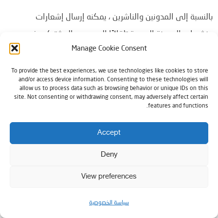
بالنسبة إلى المدونين والناشرين ، يمكنه إرسال إشعارات
منشورات المدونة الجديدة تلقائيًا إلى جميع المشتركين في
Manage Cookie Consent
قناتك.
To provide the best experiences, we use technologies like cookies to store
يعمل PushEngage بسلاسة على جميع منصات إنشاء مواقع
and/or access device information. Consenting to these technologies will
allow us to process data such as browsing behavior or unique IDs on this
الويب بما في ذلك WordPress و Shopify و Bigcommerce
site. Not consenting or withdrawing consent, may adversely affect certain
features and functions.
والمزيد.
Accept
لديهم ملحق PushEngage WordPress الذي يجعل من السهل
Deny
تمكين إشعارات الويب على موقع الويب الخاص بك.
View preferences
أفضل جزء في PushEngage هو أنهم لا يبيعون بياناتك على
سياسة الخصوصية
عكس أي مزود آخر في هذا المجال .