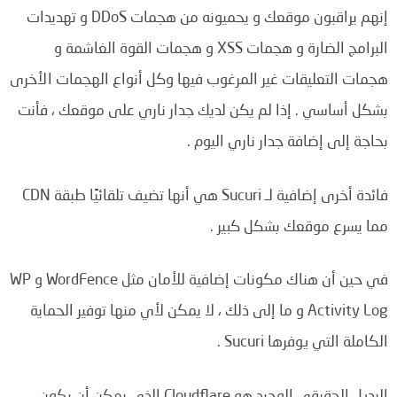
إنهم يراقبون موقعك و يحميونه من هجمات DDoS و تهديدات
البرامج الضارة و هجمات XSS و هجمات القوة الغاشمة و
هجمات التعليقات غير المرغوب فيها وكل أنواع الهجمات الأخرى
بشكل أساسي . إذا لم يكن لديك جدار ناري على موقعك ، فأنت
بحاجة إلى إضافة جدار ناري اليوم .
فائدة أخرى إضافية لـ Sucuri هي أنها تضيف تلقائيًا طبقة CDN
مما يسرع موقعك بشكل كبير .
في حين أن هناك مكونات إضافية للأمان مثل WordFence و WP
Activity Log و ما إلى ذلك ، لا يمكن لأي منها توفير الحماية
الكاملة التي يوفرها Sucuri .
البديل الحقيقي الوحيد هو Cloudflare الذي يمكن أن يكون