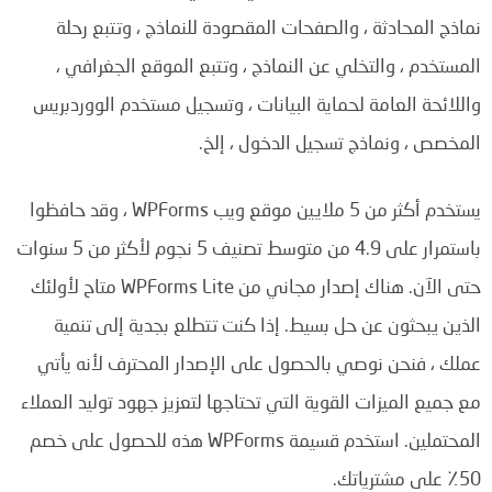
نماذج المحادثة ، والصفحات المقصودة للنماذج ، وتتبع رحلة
المستخدم ، والتخلي عن النماذج ، وتتبع الموقع الجغرافي ،
واللائحة العامة لحماية البيانات ، وتسجيل مستخدم الووردبريس
المخصص ، ونماذج تسجيل الدخول ، إلخ.
يستخدم أكثر من 5 ملايين موقع ويب WPForms ، وقد حافظوا
باستمرار على 4.9 من متوسط ​​تصنيف 5 نجوم لأكثر من 5 سنوات
حتى الآن. هناك إصدار مجاني من WPForms Lite متاح لأولئك
الذين يبحثون عن حل بسيط. إذا كنت تتطلع بجدية إلى تنمية
عملك ، فنحن نوصي بالحصول على الإصدار المحترف لأنه يأتي
مع جميع الميزات القوية التي تحتاجها لتعزيز جهود توليد العملاء
المحتملين. استخدم قسيمة WPForms هذه للحصول على خصم
50٪ على مشترياتك.