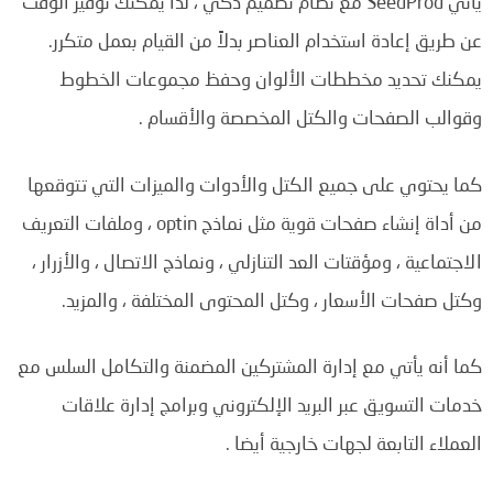
يأتي SeedProd مع نظام تصميم ذكي ، لذا يمكنك توفير الوقت
عن طريق إعادة استخدام العناصر بدلاً من القيام بعمل متكرر.
يمكنك تحديد مخططات الألوان وحفظ مجموعات الخطوط
وقوالب الصفحات والكتل المخصصة والأقسام .
كما يحتوي على جميع الكتل والأدوات والميزات التي تتوقعها
من أداة إنشاء صفحات قوية مثل نماذج optin ، وملفات التعريف
الاجتماعية ، ومؤقتات العد التنازلي ، ونماذج الاتصال ، والأزرار ،
وكتل صفحات الأسعار ، وكتل المحتوى المختلفة ، والمزيد.
كما أنه يأتي مع إدارة المشتركين المضمنة والتكامل السلس مع
خدمات التسويق عبر البريد الإلكتروني وبرامج إدارة علاقات
العملاء التابعة لجهات خارجية أيضا .