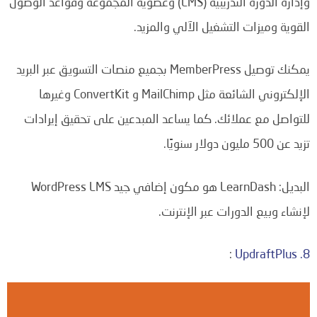
وإدارة الدورة التدريبية (LMS) وعضوية المجموعة وقواعد الوصول
القوية وميزات التشغيل الآلي والمزيد.
يمكنك توصيل MemberPress بجميع منصات التسويق عبر البريد
الإلكتروني الشائعة مثل MailChimp و ConvertKit وغيرها
للتواصل مع عملائك.
كما
يساعد المبدعين على تحقيق إيرادات
تزيد عن 500 مليون دولار سنويًا.
البديل: LearnDash هو مكون إضافي جيد WordPress LMS
لإنشاء وبيع الدورات عبر الإنترنت.
:
8. UpdraftPlus