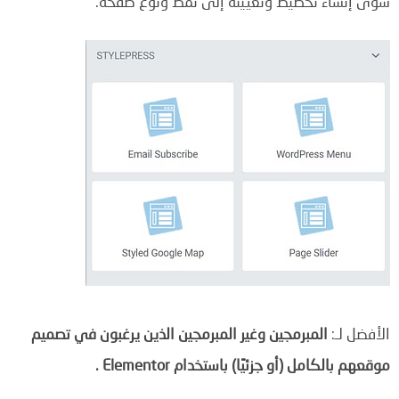
سوى إنشاء تخطيط وتعيينه إلى نمط ونوع صفحة.
الأفضل لـ:
المبرمجين وغير المبرمجين الذين يرغبون في تصميم
موقعهم بالكامل (أو جزئيًا) باستخدام Elementor .