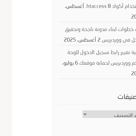
ام أكواد ‎.htaccess
8 أغسطس،
2
طوات لبناء مدونة ناجحة وتحقيق
خل في ووردبريس
2 أغسطس، 2025
ة تغيير رابط تسجيل الدخول للوحة
م ووردبريس لحماية موقعك
6 يوليو،
2
صنيفات
نيفات