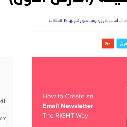
صنيف
التصانيف
أساسيات ووردبريس
،
سيو وتسويق
،
كل المقالات
ويتر
الق