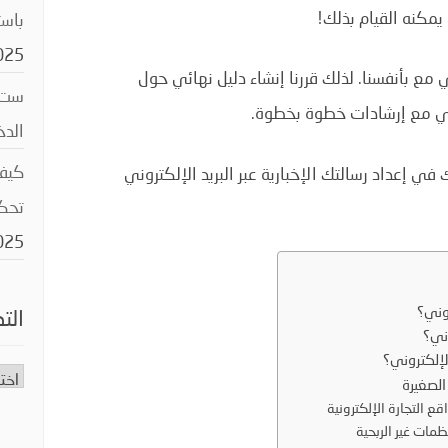
 يمكنه القيام بذلك!
باستخد
025
وني مع بأنفسنا. لذلك قررنا إنشاء دليل نهائي حول
ست خ
تروني مع إرشادات خطوة بخطوة.
الد
كيفي
 إعداد رسالتك الإخبارية عبر البريد الإلكتروني
تحك
025
روني؟
الت
وني؟
الإلكتروني؟
التص