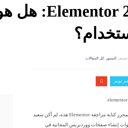
مراجعة Elementor 2022
تخدام؟
تصنيف
المنتور
،
التصانيف
كل المقالات
ر تويتر
سأبوح لكم باعتراف – عندما طلب مني المحرر كتابة مراجعة Elementor هذه، لم أكن سعيد
ن أدوات إنشاء صفحات ووردبريس المجانية في