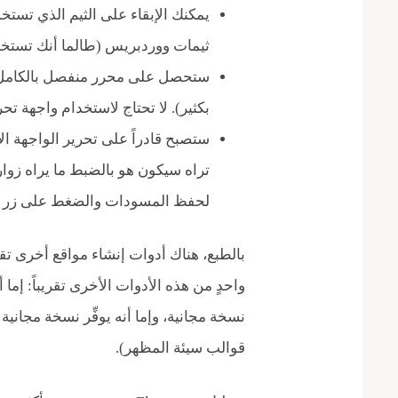
ثيمات ووردبريس (طالما أنك تستخدم إصدار 5.0 من وورد
ستحصل على محرر منفصل بالكامل لت
بكثير). لا تحتاج لاستخدام واجهة تح
ستصبح قادراً على تحرير الواجهة ال
تراه سيكون هو بالضبط ما يراه زو
لحفظ المسودات والضغط على زر ال
بالطبع، هناك أدوات إنشاء مواقع أخرى ت
واحدٍ من هذه الأدوات الأخرى تقريباً: إما أن
نسخة مجانية، وإما أنه يوفِّر نسخة مجانية 
قوالب سيئة المظهر).