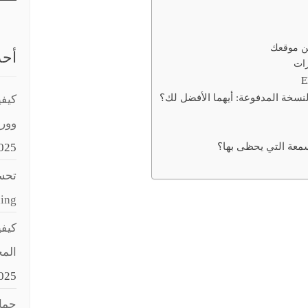
من موقعك
أحد
رات
كيفي
وور
025
تحسي
aching
المح
025
حماي