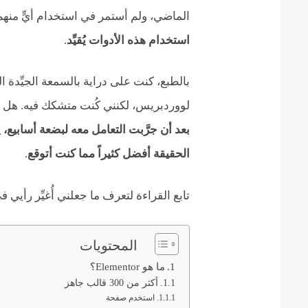
الماضي، ولم أستمر في استخدام أيٍّ منهم
استخدام
هذه الأدوات يُقيِّد
.
لووردبريس، لكنني كُنت متشكك فيه. هل يم
بعد أن جرَّبت التعامل معه لبضعة أسابيع،
الحقيقة أفضل كثيراً مما كنت أتوقع
.
تابع القراءة لتعرف ما جعلني أُغيِّر رأيي في Elementor وأمنحه فرصة على المدى الط
المحتويات
ما هو Elementor؟
أكثر من 300 قالب جاهز
استخدم صفحة