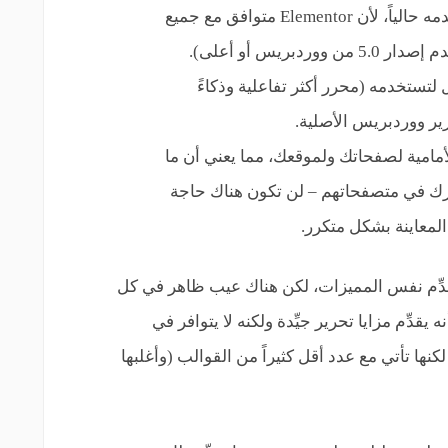
يمكنك الإبقاء على الثيم الذي تستخدمه حالياً، ﻷن Elementor متوافق مع جميع
بريس أو أعلى).
ستخدمه (محرر أكثر تفاعلية وذكاءً
رير ووردبريس الأصلية.
أمامية لصفحاتك ولموقعك، مما يعني أن ما
ارك في متصفحاتهم – لن تكون هناك حاجة
معاينة بشكل متكرر.
قدِّم نفس المميزات، لكن هناك عيب ظاهر في كل
ه يقدِّم مزايا تحرير جيِّدة ولكنه لا يتوافر في
لكنها تأتي مع عدد أقل كثيراً من القوالب (وأغلبها