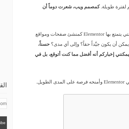
 لفترة طويلة.
كمصمم ويب، شعرت دوماً أن
بالطبع، كنت على دراية بالسمعة الجيِّدة التي يتمتع بها Elementor كمنشئ صفحات ومواقع
كن أن يكون جيِّداً حقاً؟ وإلى أي مدى؟
حسناً،
 يمكنني إخباركم أنه أفضل مما كنت أتوقع، بل في
ويل.
الق