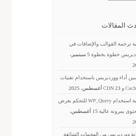
ث المقالات
ة ترجمة القوالب والإضافات في
دبريس خطوة بخطوة
5 سبتمبر،
2
ن أداء ووردبريس باستخدام تقنيات
C و CDN
23 أغسطس، 2025
كيفية استخدام WP_Query للتحكم بعرض
توى بمرونة عالية
15 أغسطس،
2
ة ووردبريس من الهجمات الشائعة