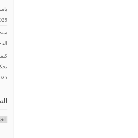
باستخد
025
ست 
الد
كيفي
تحك
025
الت
التص