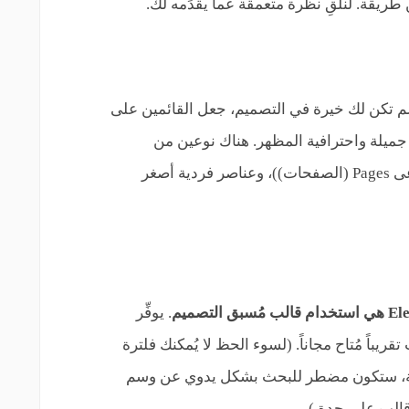
El رائعة! حتى لو لم تكن لك خيرة في التصميم، جعل القائمين على
واقع جميلة واحترافية المظهر. هناك نوعين من
القوالب: قوالب صفحة كاملة الطول (تُدعى Pages (الصفحات))، وعناصر فردية أصغر
هي استخدام قالب مُسبق التصميم
. يوفِّر
 أكثر من 14 قالباً، منها 40 قالب تقريباً مُتاح مجاناً. (لسوء الحظ لا يُمكنك فلترة
وعة، ستكون مضطر للبحث بشكل يدوي عن وسم