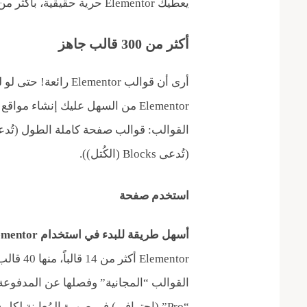
يعطيك Elementor حرية حقيقية، بأكثر من طريقة. لنلقِ نظرة متعمقة عما يقدِّمه لك.
أكثر من 300 قالب جاهز
أرى أن قوالب ementor
Elementor من السهل عليك إنشاء م
(تُدعى Blocks (الكُتل)).
استخدم صفحة
أسهل طريقة للبدء في استخدام Elementor
Elementor
القوالب “المجانية” وفصلها عن المدف
“Pro” (احترافي) في صورة المُعاينة لكل قالب على حدة.)