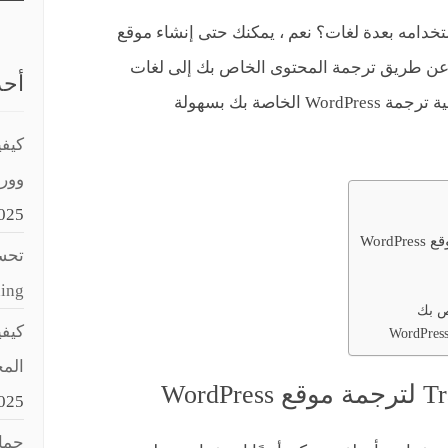
 أنه يمكنك تثبيت WordPress واستخدامه بعدة لغات؟ نعم ، يمكنك حتى إنشاء موقع
ب متعدد اللغات باستخدام WordPress عن طريق ترجمة المحتوى الخاص بك إلى لغات
أحد
مختلفة. في هذه المقالة ، سنوضح لك كيفية ترجمة WordPress الخاصة بك بسهولة
كيفي
وور
025
تحسي
aching
ص بك
المح
025
حماي