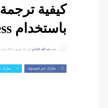
كيفية ترجمة
باستخدام TranslatePress
بقلم
عبد الله الخاني
في
16 يونيو، 2022
تحت 
شارك عبر فيسبوك
شارك عب