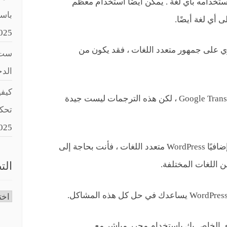
Wo هو أنه يمكن استخدامه بأي لغة . يمكن أيضًا استخدام معظم
باستخد
025
ي على جمهور متعدد اللغات ، فقد يكون من
ست 
الد
كيفي
يمكنك استخدام الترجمات الآلية مثل Google Translate ، لكن هذه الترجمات ليست جيدة
تحك
025
من ناحية أخرى ، إذا كنت تستخدم مكونًا إضافيًا WordPress متعدد اللغات ، فأنت بحاجة إلى
 اللغات المختلفة.
الت
التص
ى الخاص بك باستخدام محرر مباشر مع