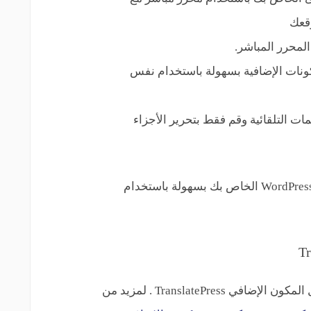
وقعك
لمحرر المباشر.
ونات الإضافية بسهولة باستخدام نفس
رجمة من Google للترجمات التلقائية وقم فقط بتحرير الأجزاء
دعنا نلقي نظرة على كيفية ترجمة موقع WordPress الخاص بك بسهولة باستخدام
أول شيء عليك القيام به هو تثبيت وتفعيل المكون الإضافي TranslatePress . لمزيد من