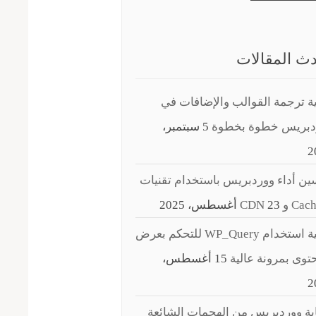
ث المقالات
ة ترجمة القوالب والإضافات في
دبريس خطوة بخطوة
5 سبتمبر،
2
ن أداء ووردبريس باستخدام تقنيات
C و CDN
23 أغسطس، 2025
كيفية استخدام WP_Query للتحكم بعرض
توى بمرونة عالية
15 أغسطس،
2
ة ووردبريس من الهجمات الشائعة