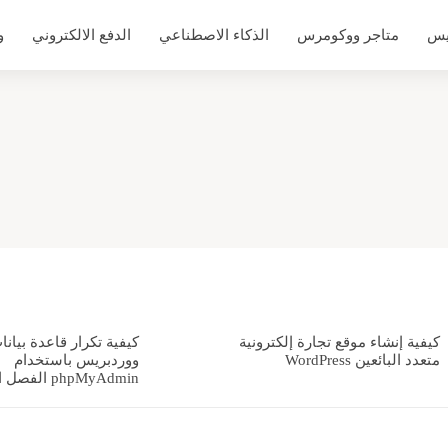
يس
متاجر ووكومرس
الذكاء الاصطناعي
الدفع الالكتروني
و
كيفية إنشاء موقع تجارة إلكترونية
كيفية تكرار قاعدة بيانا
متعدد البائعين WordPress
ووردبريس باستخدام
phpMyAdmin الفصل الثاني