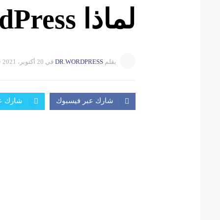
لماذا WordPress؟
بقلم
DR.WORDPRESS
في
20 أكتوبر، 2021
ت
شارك عبر فيسبوك
شارك عب