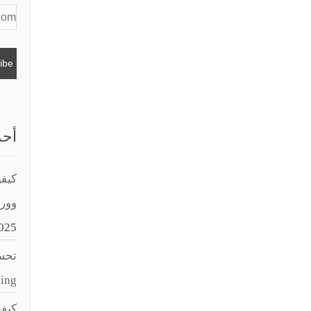
أحد
كيفي
وور
025
تحسي
aching