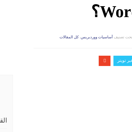
حت تصنيف
التصانيف
أساسيات ووردبريس
،
كل المقالات
ر تويتر
الق