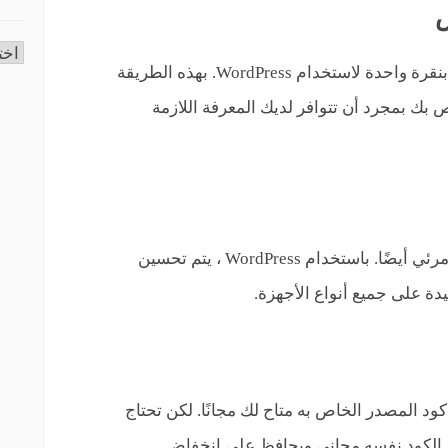
س
التص
لا يستغرق الأمر سوى بضع دقائق وتثبيت بنقرة واحدة لاستخدام WordPress. بهذه الطريقة
 بك بمجرد أن تتوافر لديك المعرفة اللازمة
قد يكون موقع الويب غير المستجيب غير مرئي أيضًا. باستخدام WordPress ، يتم تحسين
ة على جميع أنواع الأجهزة.
ي أن كود المصدر الخاص به متاح لك مجانًا. لكن تحتاج
ن الكود نفسه مجاني ويحافظ على انخفاض