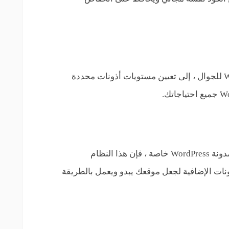
من تحديث موقعك على تطبيق WordPress للجوال ، إلى تعيين مستويات أذونات محددة
سواء أكنت تنشئ متجرًا عبر الإنترنت أو مدونة WordPress خاصة ، فإن هذا النظام
ات الإضافية لجعل موقعك يبدو ويعمل بالطريقة