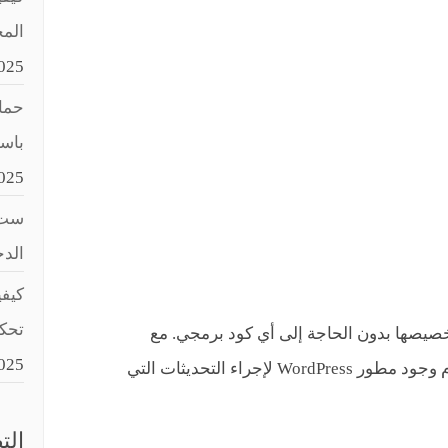
المح
025
حماي
باستخد
025
ست 
الد
كيفي
تحك
عداد معظم سمات WordPress وتخصيصها بدون الحاجة إلى أي كود برمجي. مع
025
لوحة تحكم بديهية بشكل لا يصدق ، لا يلزم وجود مطور WordPress لإجراء التحديثات التي
الت